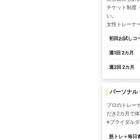
チケット制度（
い。
女性トレーナ
初回お試しコ
週1回 2カ月
週2回 2カ月
パーソナル
プロのトレー
だき2カ月で体
※ブライダルダ
筋トレ＋毎日