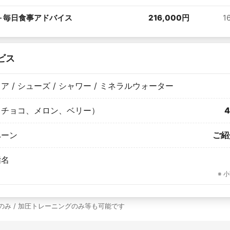
＋毎日食事アドバイス
216,000円
1
ビス
ェア / シューズ / シャワー / ミネラルウォーター
（チョコ、メロン、ベリー）
4
ペーン
ご紹
指名
※ 
ステのみ / 加圧トレーニングのみ等も可能です