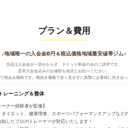
プラン＆費用
♪地域唯一の入会金0円＆税込価格地域最安値帯ジム♪
当店は入会金が一切かからず、チケット料金のみのご請求です。
是非入会金込みのお値段を他店とお比べください。
て税込み価格です。税抜き価格で安く見せずに真摯にお客様に向き合っ
トレーニング＆整体
レーナー経験者が監修】
、ダイエット、健康増進、スポーツパフォーマンスアップなど
熟知したプロのトレーナーが対応いたします！