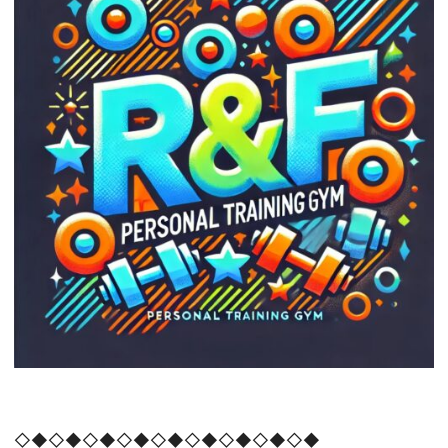
◇◆◇◆◇◆◇◆◇◆◇◆◇◆◇◆◇◆