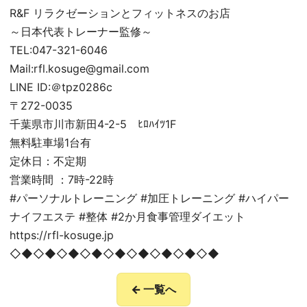
R&F リラクゼーションとフィットネスのお店
～日本代表トレーナー監修～
TEL:047-321-6046
Mail:rfl.kosuge@gmail.com
LINE ID:＠tpz0286c
〒272-0035
千葉県市川市新田4-2-5 ﾋﾛﾊｲﾂ1F
無料駐車場1台有
定休日：不定期
営業時間 ：7時-22時
#パーソナルトレーニング #加圧トレーニング #ハイパー
ナイフエステ #整体 #2か月食事管理ダイエット
https://rfl-kosuge.jp
◇◆◇◆◇◆◇◆◇◆◇◆◇◆◇◆◇◆
← 一覧へ