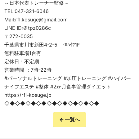
～日本代表トレーナー監修～
TEL:047-321-6046
Mail:rfl.kosuge@gmail.com
LINE ID:＠tpz0286c
〒272-0035
千葉県市川市新田4-2-5 ﾋﾛﾊｲﾂ1F
無料駐車場1台有
定休日：不定期
営業時間 ：7時-22時
#パーソナルトレーニング #加圧トレーニング #ハイパー
ナイフエステ #整体 #2か月食事管理ダイエット
https://rfl-kosuge.jp
◇◆◇◆◇◆◇◆◇◆◇◆◇◆◇◆◇◆
← 一覧へ