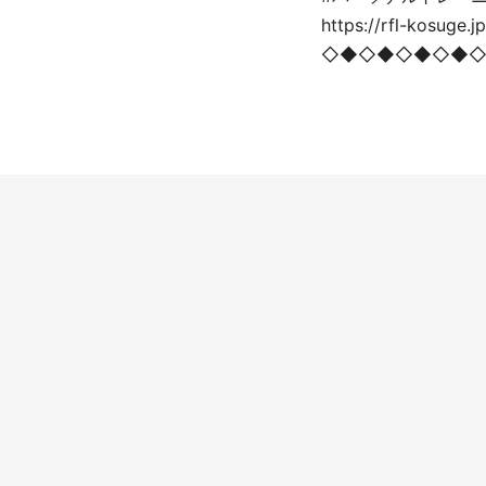
https://rfl-kosuge.jp
◇◆◇◆◇◆◇◆