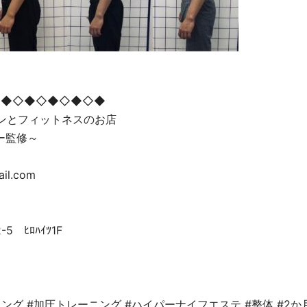
◇◆◇◆◇◆◇◆◇◆
ョンとフィットネスのお店
ー監修～
ail.com
 ﾋﾛﾊｲﾂ1F
ング #加圧トレーニング #ハイパーナイフエステ #整体 #2