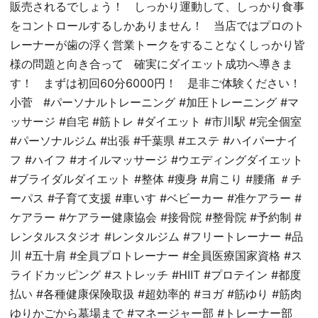
販売されるでしょう！ しっかり運動して、しっかり食事
をコントロールするしかありません！ 当店ではプロのト
レーナーが歯の浮く営業トークをすることなくしっかり皆
様の問題と向き合って 確実にダイエット成功へ導きま
す！ まずは初回60分6000円！ 是非ご体験ください！
小菅 #パーソナルトレーニング #加圧トレーニング #マ
ッサージ #自宅 #筋トレ #ダイエット #市川駅 #完全個室
#パーソナルジム #出張 #千葉県 #エステ #ハイパーナイ
フ #ハイフ #オイルマッサージ #ウエディングダイエット
#ブライダルダイエット #整体 #痩身 #肩こり #腰痛 ＃チ
ーパス #子育て支援 #車いす #ベビーカー #准ケアラー #
ケアラー #ケアラー健康協会 #接骨院 #整骨院 #予約制 #
レンタルスタジオ #レンタルジム #フリートレーナー #品
川 #五十肩 #全員プロトレーナー #全員医療国家資格 #ス
ライドカッピング #ストレッチ #HIIT #プロテイン #都度
払い #各種健康保険取扱 #超効率的 #ヨガ #筋ゆり #筋肉
ゆりかごから墓場まで #マネージャー部 #トレーナー部