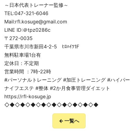
～日本代表トレーナー監修～
TEL:047-321-6046
Mail:rfl.kosuge@gmail.com
LINE ID:＠tpz0286c
〒272-0035
千葉県市川市新田4-2-5 ﾋﾛﾊｲﾂ1F
無料駐車場1台有
定休日：不定期
営業時間 ：7時-22時
#パーソナルトレーニング #加圧トレーニング #ハイパー
ナイフエステ #整体 #2か月食事管理ダイエット
https://rfl-kosuge.jp
◇◆◇◆◇◆◇◆◇◆◇◆◇◆◇◆◇◆
← 一覧へ