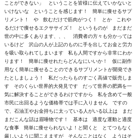
ことができない」 ということを皆様に伝えていかないと
いけないな ということを感じます！ 簡単に痩せるサプ
リメント！ や 飲むだけで筋肉がつく！ とか これや
るだけで痩せるエクササイズ！ というものが まだまだ
世の中に多くあります、、、 消費者の方々も分かっては
いるけど 沢山の人が上記のものに手を出してお金と労力
を吸い取られてしまいます 私も人間ですから非常にわか
ります！ 簡単に痩せれたらどんなにいいか！ 仮に副作
用なく簡単に痩せることのできるサプリメントが開発でき
たとしましょう！ 私だったらものすごく高値で販売しま
す そのくらい世界的大発見です だって世界の肥満を一
気に解決することができるわけですから 私を含めて一般
市民に出回るような価格帯では手に入りません ですの
で、石油王やお金持ちに太っている人がいる以上は まだ
まだこんな話は眉唾物です！ 基本は 適度な運動と適度
な食事 簡単に痩せられないよ！と聞くと とてつもなく
厳しいように聞こえますが そんなことはなく ようはそ