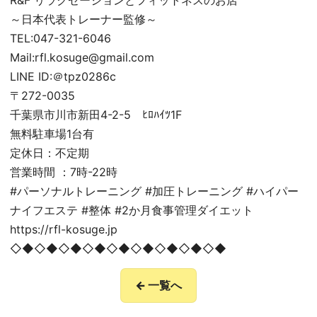
R&F リラクゼーションとフィットネスのお店
～日本代表トレーナー監修～
TEL:047-321-6046
Mail:rfl.kosuge@gmail.com
LINE ID:＠tpz0286c
〒272-0035
千葉県市川市新田4-2-5 ﾋﾛﾊｲﾂ1F
無料駐車場1台有
定休日：不定期
営業時間 ：7時-22時
#パーソナルトレーニング #加圧トレーニング #ハイパー
ナイフエステ #整体 #2か月食事管理ダイエット
https://rfl-kosuge.jp
◇◆◇◆◇◆◇◆◇◆◇◆◇◆◇◆◇◆
← 一覧へ