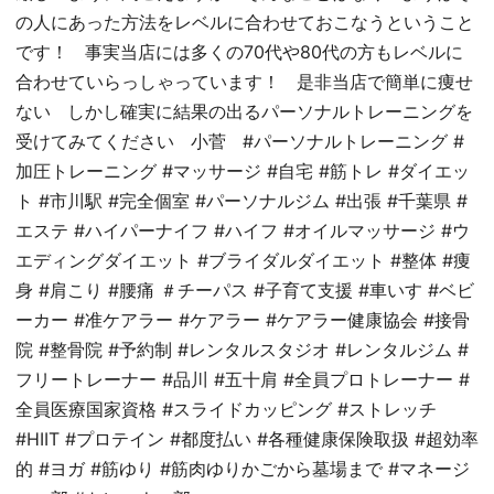
の人にあった方法をレベルに合わせておこなうということ
です！ 事実当店には多くの70代や80代の方もレベルに
合わせていらっしゃっています！ 是非当店で簡単に痩せ
ない しかし確実に結果の出るパーソナルトレーニングを
受けてみてください 小菅 #パーソナルトレーニング #
加圧トレーニング #マッサージ #自宅 #筋トレ #ダイエッ
ト #市川駅 #完全個室 #パーソナルジム #出張 #千葉県 #
エステ #ハイパーナイフ #ハイフ #オイルマッサージ #ウ
エディングダイエット #ブライダルダイエット #整体 #痩
身 #肩こり #腰痛 ＃チーパス #子育て支援 #車いす #ベビ
ーカー #准ケアラー #ケアラー #ケアラー健康協会 #接骨
院 #整骨院 #予約制 #レンタルスタジオ #レンタルジム #
フリートレーナー #品川 #五十肩 #全員プロトレーナー #
全員医療国家資格 #スライドカッピング #ストレッチ
#HIIT #プロテイン #都度払い #各種健康保険取扱 #超効率
的 #ヨガ #筋ゆり #筋肉ゆりかごから墓場まで #マネージ