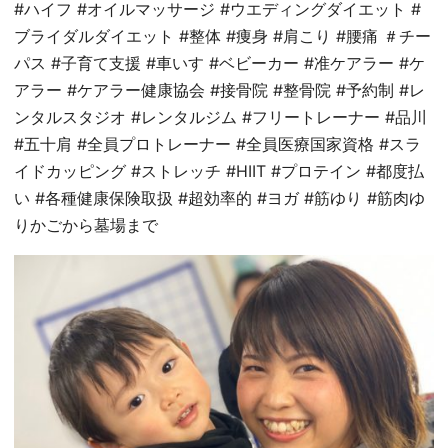
#ハイフ #オイルマッサージ #ウエディングダイエット #
ブライダルダイエット #整体 #痩身 #肩こり #腰痛 ＃チー
パス #子育て支援 #車いす #ベビーカー #准ケアラー #ケ
アラー #ケアラー健康協会 #接骨院 #整骨院 #予約制 #レ
ンタルスタジオ #レンタルジム #フリートレーナー #品川
#五十肩 #全員プロトレーナー #全員医療国家資格 #スラ
イドカッピング #ストレッチ #HIIT #プロテイン #都度払
い #各種健康保険取扱 #超効率的 #ヨガ #筋ゆり #筋肉ゆ
りかごから墓場まで