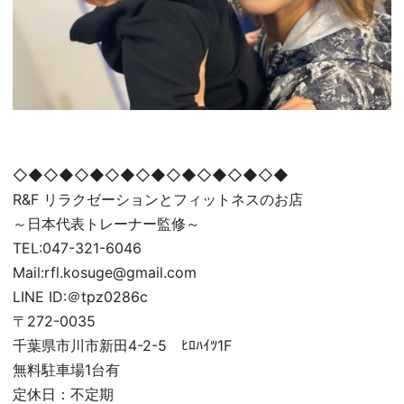
◇◆◇◆◇◆◇◆◇◆◇◆◇◆◇◆◇◆
R&F リラクゼーションとフィットネスのお店
～日本代表トレーナー監修～
TEL:047-321-6046
Mail:rfl.kosuge@gmail.com
LINE ID:＠tpz0286c
〒272-0035
千葉県市川市新田4-2-5 ﾋﾛﾊｲﾂ1F
無料駐車場1台有
定休日：不定期