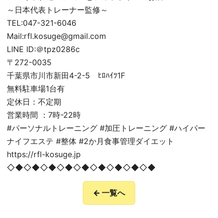
～日本代表トレーナー監修～
TEL:047-321-6046
Mail:rfl.kosuge@gmail.com
LINE ID:＠tpz0286c
〒272-0035
千葉県市川市新田4-2-5 ﾋﾛﾊｲﾂ1F
無料駐車場1台有
定休日：不定期
営業時間 ：7時-22時
#パーソナルトレーニング #加圧トレーニング #ハイパー
ナイフエステ #整体 #2か月食事管理ダイエット
https://rfl-kosuge.jp
◇◆◇◆◇◆◇◆◇◆◇◆◇◆◇◆◇◆
← 一覧へ