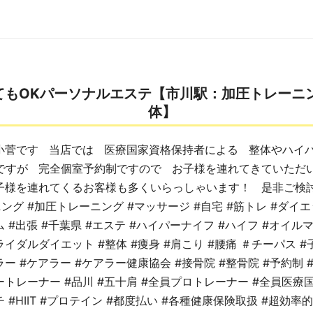
てもOKパーソナルエステ【市川駅：加圧トレーニ
体】
小菅です 当店では 医療国家資格保持者による 整体やハイ
ですが 完全個室予約制ですので お子様を連れてきていただ
子様を連れてくるお客様も多くいらっしゃいます！ 是非ご検
グ #加圧トレーニング #マッサージ #自宅 #筋トレ #ダイエ
 #出張 #千葉県 #エステ #ハイパーナイフ #ハイフ #オイル
イダルダイエット #整体 #痩身 #肩こり #腰痛 ＃チーパス #
ー #ケアラー #ケアラー健康協会 #接骨院 #整骨院 #予約制 
ートレーナー #品川 #五十肩 #全員プロトレーナー #全員医療
 #HIIT #プロテイン #都度払い #各種健康保険取扱 #超効率的