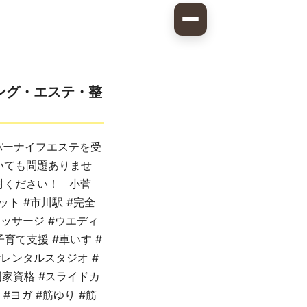
ング・エステ・整
パーナイフエステを受
いても問題ありませ
討ください！ 小菅
ット #市川駅 #完全
マッサージ #ウエディ
子育て支援 #車いす #
#レンタルスタジオ #
国家資格 #スライドカ
 #ヨガ #筋ゆり #筋