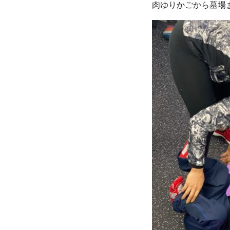
肉ゆりかごから墓