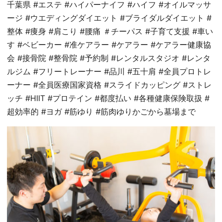
千葉県 #エステ #ハイパーナイフ #ハイフ #オイルマッサ
ージ #ウエディングダイエット #ブライダルダイエット #
整体 #痩身 #肩こり #腰痛 ＃チーパス #子育て支援 #車い
す #ベビーカー #准ケアラー #ケアラー #ケアラー健康協
会 #接骨院 #整骨院 #予約制 #レンタルスタジオ #レンタ
ルジム #フリートレーナー #品川 #五十肩 #全員プロトレ
ーナー #全員医療国家資格 #スライドカッピング #ストレ
ッチ #HIIT #プロテイン #都度払い #各種健康保険取扱 #
超効率的 #ヨガ #筋ゆり #筋肉ゆりかごから墓場まで