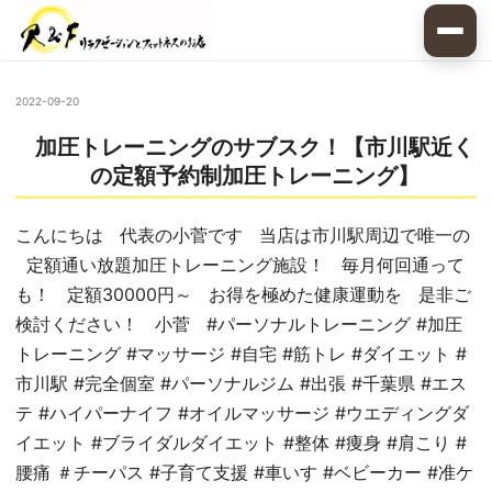
2022-09-20
加圧トレーニングのサブスク！【市川駅近く
の定額予約制加圧トレーニング】
こんにちは 代表の小菅です 当店は市川駅周辺で唯一の
定額通い放題加圧トレーニング施設！ 毎月何回通って
も！ 定額30000円～ お得を極めた健康運動を 是非ご
検討ください！ 小菅 #パーソナルトレーニング #加圧
トレーニング #マッサージ #自宅 #筋トレ #ダイエット #
市川駅 #完全個室 #パーソナルジム #出張 #千葉県 #エス
テ #ハイパーナイフ #オイルマッサージ #ウエディングダ
イエット #ブライダルダイエット #整体 #痩身 #肩こり #
腰痛 ＃チーパス #子育て支援 #車いす #ベビーカー #准ケ