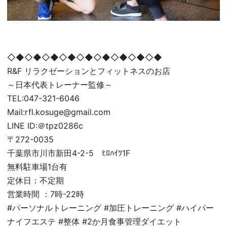
◇◆◇◆◇◆◇◆◇◆◇◆◇◆◇◆◇◆
R&F リラクゼーションとフィットネスのお店
～日本代表トレーナー監修～
TEL:047-321-6046
Mail:rfl.kosuge@gmail.com
LINE ID:＠tpz0286c
〒272-0035
千葉県市川市新田4-2-5 ﾋﾛﾊｲﾂ1F
無料駐車場1台有
定休日：不定期
営業時間 ：7時-22時
#パーソナルトレーニング #加圧トレーニング #ハイパー
ナイフエステ #整体 #2か月食事管理ダイエット