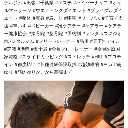
ナルジム #出張 #千葉県 #エステ #ハイパーナイフ #オイ
ルマッサージ #ウエディングダイエット #ブライダルダイ
エット #整体 #痩身 #肩こり #腰痛 ＃チーパス #子育て支
援 #車いす #ベビーカー #准ケアラー #ケアラー #ケアラ
ー健康協会 #接骨院 #整骨院 #予約制 #レンタルスタジオ
#レンタルジム #フリートレーナー #品川 #天王洲アイル
#芝浦 #港南 #五十肩 #全員プロトレーナー #全員医療国
家資格 #スライドカッピング #ストレッチ #HIIT #プロテ
イン #都度払い #各種健康保険取扱 #超効率的 #ヨガ #筋
ゆり #筋肉ゆりかごから墓場まで