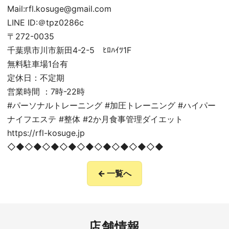
Mail:rfl.kosuge@gmail.com
LINE ID:＠tpz0286c
〒272-0035
千葉県市川市新田4-2-5 ﾋﾛﾊｲﾂ1F
無料駐車場1台有
定休日：不定期
営業時間 ：7時-22時
#パーソナルトレーニング #加圧トレーニング #ハイパー
ナイフエステ #整体 #2か月食事管理ダイエット
https://rfl-kosuge.jp
◇◆◇◆◇◆◇◆◇◆◇◆◇◆◇◆◇◆
← 一覧へ
店舗情報