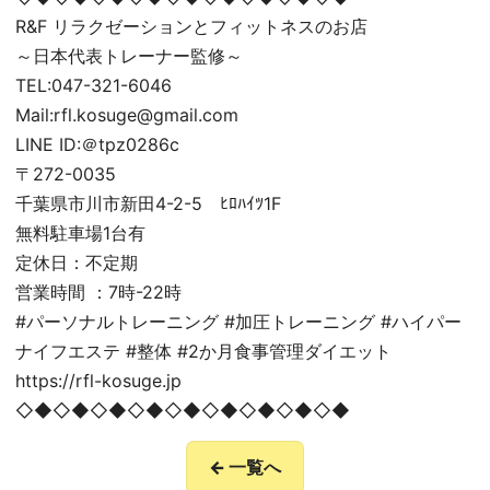
R&F リラクゼーションとフィットネスのお店
～日本代表トレーナー監修～
TEL:047-321-6046
Mail:rfl.kosuge@gmail.com
LINE ID:＠tpz0286c
〒272-0035
千葉県市川市新田4-2-5 ﾋﾛﾊｲﾂ1F
無料駐車場1台有
定休日：不定期
営業時間 ：7時-22時
#パーソナルトレーニング #加圧トレーニング #ハイパー
ナイフエステ #整体 #2か月食事管理ダイエット
https://rfl-kosuge.jp
◇◆◇◆◇◆◇◆◇◆◇◆◇◆◇◆◇◆
← 一覧へ