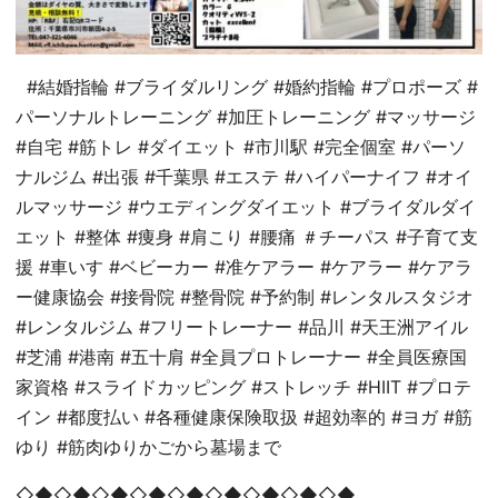
#結婚指輪 #ブライダルリング #婚約指輪 #プロポーズ #
パーソナルトレーニング #加圧トレーニング #マッサージ
#自宅 #筋トレ #ダイエット #市川駅 #完全個室 #パーソ
ナルジム #出張 #千葉県 #エステ #ハイパーナイフ #オイ
ルマッサージ #ウエディングダイエット #ブライダルダイ
エット #整体 #痩身 #肩こり #腰痛 ＃チーパス #子育て支
援 #車いす #ベビーカー #准ケアラー #ケアラー #ケアラ
ー健康協会 #接骨院 #整骨院 #予約制 #レンタルスタジオ
#レンタルジム #フリートレーナー #品川 #天王洲アイル
#芝浦 #港南 #五十肩 #全員プロトレーナー #全員医療国
家資格 #スライドカッピング #ストレッチ #HIIT #プロテ
イン #都度払い #各種健康保険取扱 #超効率的 #ヨガ #筋
ゆり #筋肉ゆりかごから墓場まで
◇◆◇◆◇◆◇◆◇◆◇◆◇◆◇◆◇◆