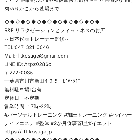
肉ゆりかごから墓場まで
◇◆◇◆◇◆◇◆◇◆◇◆◇◆◇◆◇◆
R&F リラクゼーションとフィットネスのお店
～日本代表トレーナー監修～
TEL:047-321-6046
Mail:rfl.kosuge@gmail.com
LINE ID:＠tpz0286c
〒272-0035
千葉県市川市新田4-2-5 ﾋﾛﾊｲﾂ1F
無料駐車場1台有
定休日：不定期
営業時間 ：7時-22時
#パーソナルトレーニング #加圧トレーニング #ハイパー
ナイフエステ #整体 #2か月食事管理ダイエット
https://rfl-kosuge.jp
◇◆◇◆◇◆◇◆◇◆◇◆◇◆◇◆◇◆