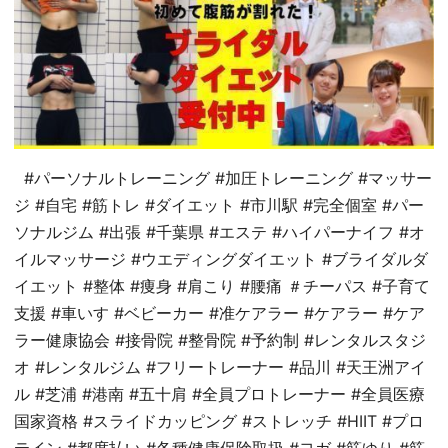
#パーソナルトレーニング #加圧トレーニング #マッサー
ジ #自宅 #筋トレ #ダイエット #市川駅 #完全個室 #パー
ソナルジム #出張 #千葉県 #エステ #ハイパーナイフ #オ
イルマッサージ #ウエディングダイエット #ブライダルダ
イエット #整体 #痩身 #肩こり #腰痛 ＃チーパス #子育て
支援 #車いす #ベビーカー #准ケアラー #ケアラー #ケア
ラー健康協会 #接骨院 #整骨院 #予約制 #レンタルスタジ
オ #レンタルジム #フリートレーナー #品川 #天王洲アイ
ル #芝浦 #港南 #五十肩 #全員プロトレーナー #全員医療
国家資格 #スライドカッピング #ストレッチ #HIIT #プロ
テイン #都度払い #各種健康保険取扱 #ヨガ #筋ゆり #筋