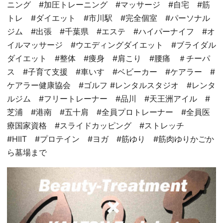
ニング #加圧トレーニング #マッサージ #自宅 #筋
トレ #ダイエット #市川駅 #完全個室 #パーソナル
ジム #出張 #千葉県 #エステ #ハイパーナイフ #オ
イルマッサージ #ウエディングダイエット #ブライダル
ダイエット #整体 #痩身 #肩こり #腰痛 ＃チーパ
ス #子育て支援 #車いす #ベビーカー #ケアラー #
ケアラー健康協会 #ゴルフ #レンタルスタジオ #レンタ
ルジム #フリートレーナー #品川 #天王洲アイル #
芝浦 #港南 #五十肩 #全員プロトレーナー #全員医
療国家資格 #スライドカッピング #ストレッチ
#HIIT #プロテイン #ヨガ #筋ゆり #筋肉ゆりかごか
ら墓場まで