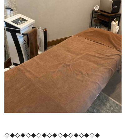
◇◆◇◆◇◆◇◆◇◆◇◆◇◆◇◆◇◆