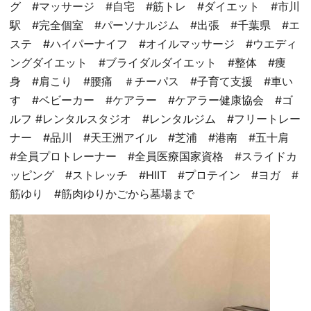
グ #マッサージ #自宅 #筋トレ #ダイエット #市川
駅 #完全個室 #パーソナルジム #出張 #千葉県 #エ
ステ #ハイパーナイフ #オイルマッサージ #ウエディ
ングダイエット #ブライダルダイエット #整体 #痩
身 #肩こり #腰痛 ＃チーパス #子育て支援 #車い
す #ベビーカー #ケアラー #ケアラー健康協会 #ゴ
ルフ #レンタルスタジオ #レンタルジム #フリートレー
ナー #品川 #天王洲アイル #芝浦 #港南 #五十肩
#全員プロトレーナー #全員医療国家資格 #スライドカ
ッピング #ストレッチ #HIIT #プロテイン #ヨガ #
筋ゆり #筋肉ゆりかごから墓場まで