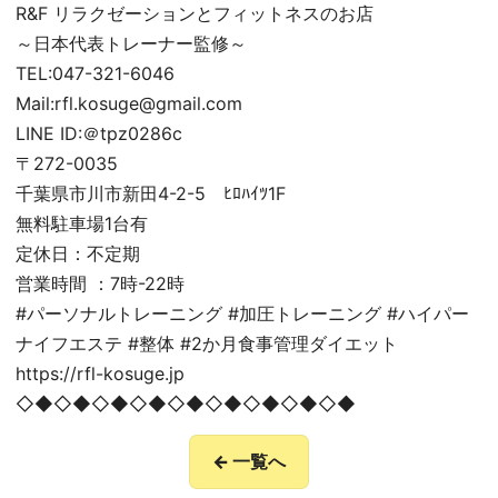
R&F リラクゼーションとフィットネスのお店
～日本代表トレーナー監修～
TEL:047-321-6046
Mail:rfl.kosuge@gmail.com
LINE ID:＠tpz0286c
〒272-0035
千葉県市川市新田4-2-5 ﾋﾛﾊｲﾂ1F
無料駐車場1台有
定休日：不定期
営業時間 ：7時-22時
#パーソナルトレーニング #加圧トレーニング #ハイパー
ナイフエステ #整体 #2か月食事管理ダイエット
https://rfl-kosuge.jp
◇◆◇◆◇◆◇◆◇◆◇◆◇◆◇◆◇◆
← 一覧へ