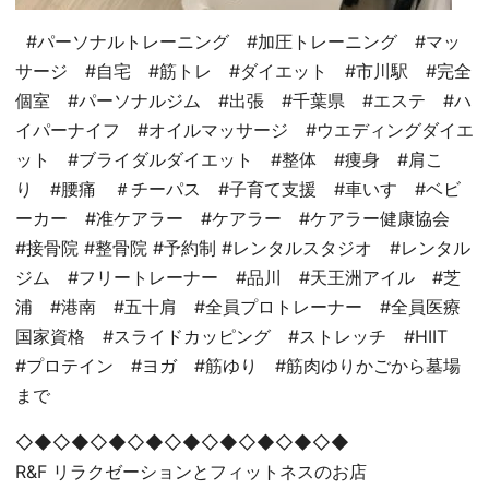
#パーソナルトレーニング #加圧トレーニング #マッ
サージ #自宅 #筋トレ #ダイエット #市川駅 #完全
個室 #パーソナルジム #出張 #千葉県 #エステ #ハ
イパーナイフ #オイルマッサージ #ウエディングダイエ
ット #ブライダルダイエット #整体 #痩身 #肩こ
り #腰痛 ＃チーパス #子育て支援 #車いす #ベビ
ーカー #准ケアラー #ケアラー #ケアラー健康協会
#接骨院 #整骨院 #予約制 #レンタルスタジオ #レンタル
ジム #フリートレーナー #品川 #天王洲アイル #芝
浦 #港南 #五十肩 #全員プロトレーナー #全員医療
国家資格 #スライドカッピング #ストレッチ #HIIT
#プロテイン #ヨガ #筋ゆり #筋肉ゆりかごから墓場
まで
◇◆◇◆◇◆◇◆◇◆◇◆◇◆◇◆◇◆
R&F リラクゼーションとフィットネスのお店