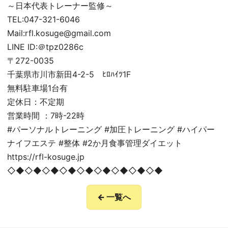
～日本代表トレーナー監修～
TEL:047-321-6046
Mail:rfl.kosuge@gmail.com
LINE ID:＠tpz0286c
〒272-0035
千葉県市川市新田4-2-5 ﾋﾛﾊｲﾂ1F
無料駐車場1台有
定休日：不定期
営業時間 ：7時-22時
#パーソナルトレーニング #加圧トレーニング #ハイパー
ナイフエステ #整体 #2か月食事管理ダイエット
https://rfl-kosuge.jp
◇◆◇◆◇◆◇◆◇◆◇◆◇◆◇◆◇◆
← 一覧へ