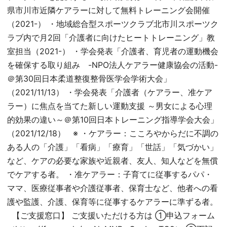
県市川市近隣ケアラーに対して無料トレーニング会開催
（2021-） ・地域総合型スポーツクラブ北市川スポーツク
ラブ内で月2回「介護者に向けたヒートトレーニング」教
室担当（2021-） ・学会発表「介護者、育児者の運動機会
を確保する取り組み -NPO法人ケアラー健康協会の活動-
＠第30回日本柔道整復整骨医学会学術大会」
（2021/11/13） ・学会発表「介護者（ケアラー、准ケア
ラー）に焦点を当てた新しい運動支援 ～男女による心理
的効果の違い～＠第10回日本トレーニング指導学会大会」
（2021/12/18） ※ ・ケアラー：こころやからだに不調の
ある人の「介護」「看病」「療育」「世話」「気づかい」
など、ケアの必要な家族や近親者、友人、知人などを無償
でケアする者。 ・准ケアラー：子育てに従事するパパ・
ママ、医療従事者や介護従事者、保育士など、他者への看
護や監護、介護、保育等に従事するケアラーに準ずる者。
【ご支援窓口】 ご支援いただける方は ①申込フォーム