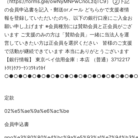
（
https://forms.gle/owNyMNPwCnoLzqTC9
） ②下記
の会員申込書を記入・郵送orメール どちらかで支援者情
報を登録していただいたのち、以下の銀行口座にご入金お
願い申し上げます ※会員種別には賛助会員と正会員がござ
います ご支援のみの方は「賛助会員」一緒に当法人を運
営していきたい方は正会員を選択ください 皆様のご支援
で活動が継続できています 本当にありがとうございます
【銀行情報】 東京ベイ信用金庫：本店 （普通）3712217
ﾄｸﾋ)ｹｱﾗｰｹﾝｺｳｷｮｳｶｲ
○●○●○●○●○●○●○●○●○●○●○●○●○●○●
定款
02%e5%ae%9a%e6%ac%be
会員申込書
npo%e3%80%80%e4%bc%9a%e5%93%a1%e7%94%b3%