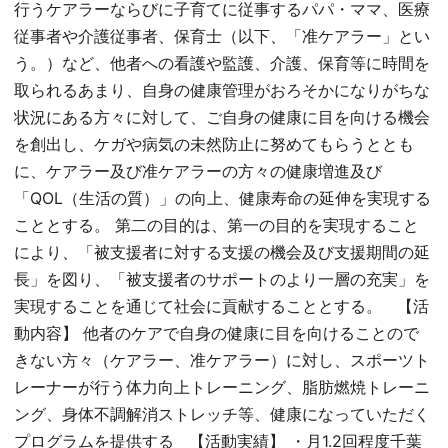
行うケアラーならびに子育てに従事するパパ・ママ、医療
従事者や介護従事者、保育士（以下、「准ケアラー」とい
う。）など、他者への看護や監護、介護、保育等に時間を
取られるあまり、自身の健康管理がおろそかになりがちな
状況にある方々に対して、ご自身の健康に目を向ける機会
を創出し、ケガや病気の未然防止に努めてもらうととも
に、ケアラー及び准ケアラーの方々の健康増進及び
「QOL（生活の質）」の向上、健康寿命の延伸を実現する
こととする。 第二の目的は、第一の目的を実現すること
により、「被支援者に対する支援の機会及び支援期間の延
長」を図り、「被支援者のサポートのより一層の充実」を
実現することを通じて社会に貢献することとする。 【活
動内容】 他者のケアで自身の健康に目を向けることので
きない方々（ケアラー、准ケアラー）に対し、スポーツト
レーナーが行う体力向上トレーニング、脂肪燃焼トレーニ
ング、身体不調解消ストレッチ等、健康になっていただく
プログラムを提供する 【活動実績】 ・月1.2回程度千葉