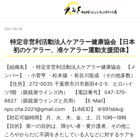
2021-08-09
特定非営利活動法人ケアラー健康協会【日本
初のケアラー、准ケアラー運動支援団体】
【組織名】 ・特定非営利活動法人ケアラー健康協会 【メ
ンバー】 ・小菅亨 ・松本揚 ・長谷川龍成 （その他多数）
【住所】 272-0035 千葉県市川市新田4-2-5 ヒロハイ
ツ1階 （眼鏡屋ウインズ内） 【電話番号】 047-370-
6627 （眼鏡屋ウインズと共用） 【E-Mail】
npo.cha.2021@gmail.com 【LINEID】 ＠891sbkqj
【対応可能時間】 月、火、木、金、土、日 10時~18時
【目的】 第一の目的は、障がい者・要介護者、その他こ
ころやからだに不調をきたしている人などに対するケアを