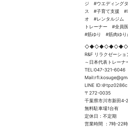
ジ #ウエディング
ス #子育て支援 #
オ #レンタルジム 
トレーナー #全員医
#筋ゆり #筋肉ゆ
◇◆◇◆◇◆◇◆
R&F リラクゼーシ
～日本代表トレーナ
TEL:047-321-6046
Mail:rfl.kosuge@gm
LINE ID:＠tpz0286c
〒272-0035
千葉県市川市新田4-2-5
無料駐車場1台有
定休日：不定期
営業時間 ：7時-22時