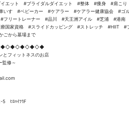
ダイエット #ブライダルダイエット #整体 #痩身 #肩こり
車いす #ベビーカー #ケアラー #ケアラー健康協会 #ゴル
#フリートレーナー #品川 #天王洲アイル #芝浦 #港南
療国家資格 #スライドカッピング #ストレッチ #HIIT 
りかごから墓場まで
◇◆◇◆◇◆◇◆◇◆
ョンとフィットネスのお店
ー監修～
ail.com
 ﾋﾛﾊｲﾂ1F