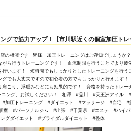
ニングで筋力アップ！【市川駅近くの個室加圧トレ
店の相澤です 皆様、加圧トレーニングはご存知でしょうか？
ながら行うトレーニングです！ 血流制限を行うことでより疲
を行います！ 短時間でもしっかりとしたトレーニングを行う
ングでも大丈夫ですので初心者の方でもしっかりと行えます！
り肩こり、浮腫みなどにも効果的です！ 資格を持ったトレー
ーニング、お試しください！ 相澤 #品川 #天王洲アイル #
 #加圧トレーニング #ダイエット #マッサージ #自宅 #
個室 #パーソナルジム #出張 #千葉県 #エステ #ハイ
ィングダイエット #ブライダルダイエット #整体