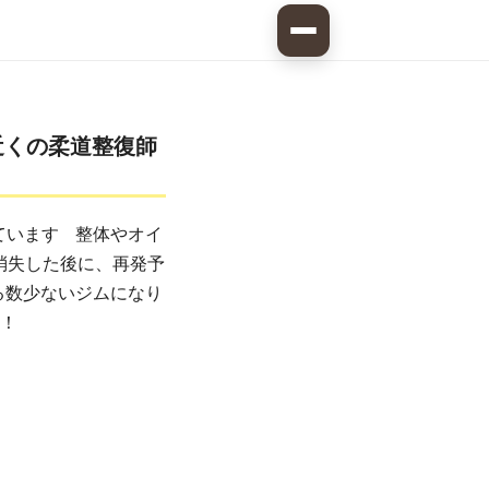
近くの柔道整復師
ています 整体やオイ
消失した後に、再発予
る数少ないジムになり
さい！