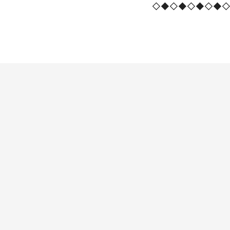
◇◆◇◆◇◆◇◆