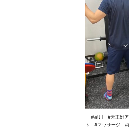
#品川 #天王洲ア
ト #マッサージ #