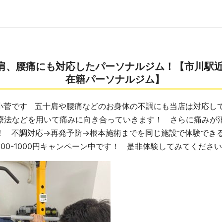
肩、腰痛にも対応したパーソナルジム！【市川駅
在籍パーソナルジム】
小菅です 五十肩や腰痛などのお身体の不調にも当店は対応し
療法などを用いて痛みに向き合っていきます！ さらに痛みが
！ 不調対応→再発予防→根本施術までを同じ施設で体験でき
500-1000円キャンペーン中です！ 是非体験してみてくだ