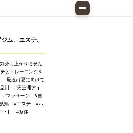
室ジム、エステ、
気分も上がりません
テとトレーニングを
！ 最近は夏に向けて
品川 #天王洲アイ
 #マッサージ #自
葉県 #エステ #ハ
エット #整体